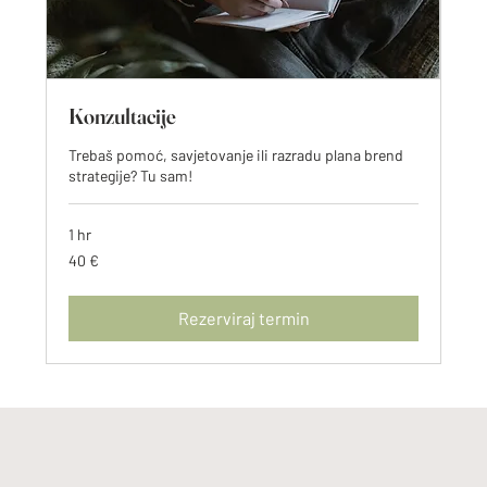
Konzultacije
Trebaš pomoć, savjetovanje ili razradu plana brend
strategije? Tu sam!
1 hr
40
40 €
eura
Rezerviraj termin